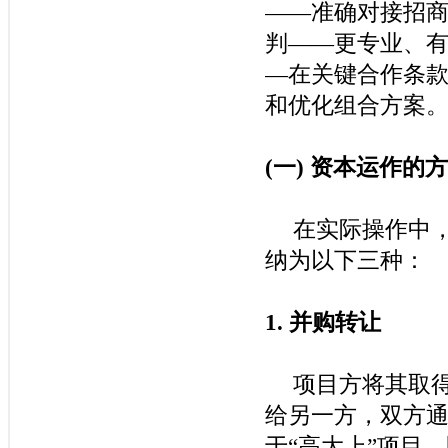
――
准确对接招
判
――
更专业、
―
在关键合作条
和优化组合方案
(
一
)
资本运作的
在实际操作中
纳为以下三种：
1.
并购转让
项目方将其取
给另一方，双方
于
“
高大上
”
项目，