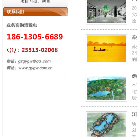
项目可研、融资
2
联系我们
实
验
苏
苏
2
的
佛
本
化
境
江
项
划
本