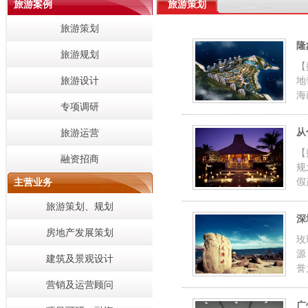
旅游案例
旅游策划
旅游策划
隆
旅游规划
【
旅游设计
地
海
专项调研
从
旅游运营
【
融资招商
规
假
主营业务
旅游策划、规划
深
房地产发展策划
玫
源
建筑及景观设计
誉
营销及运营顾问
广