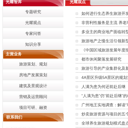
光耀智库
光耀观点
专题研究
如何进行生态养生旅游开
光耀观点
非营利性服务是主流 养老
多业主的商业地产面临转
专家问答
旅游地产之慢生活引领新
知识分享
《中国区域旅游发展年度报告
主营业务
都市休闲聚落发展研究
旅游策划、规划
旅游引导的产业集群化及
房地产发展策划
4A景区升级5A景区的规
建筑及景观设计
人满为患为何还前赴后继
“人满为患”仍“前赴后继”
营销及运营顾问
广州地王实地调查：解读“
项目可研、融资
炒卖旅游资源与项目的五
联系我们
全球养生旅游规划模式盘